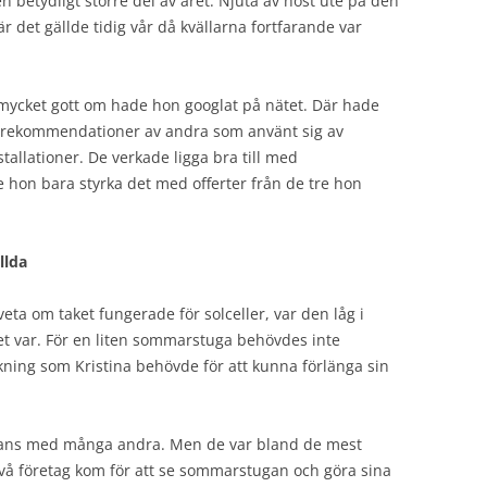
 betydligt större del av året. Njuta av höst ute på den
det gällde tidig vår då kvällarna fortfarande var
 mycket gott om hade hon googlat på nätet. Där hade
v rekommendationer av andra som använt sig av
stallationer. De verkade ligga bra till med
 hon bara styrka det med offerter från de tre hon
llda
veta om taket fungerade för solceller, var den låg i
det var. För en liten sommarstuga behövdes inte
ukning som Kristina behövde för att kunna förlänga sin
ans med många andra. Men de var bland de mest
vå företag kom för att se sommarstugan och göra sina