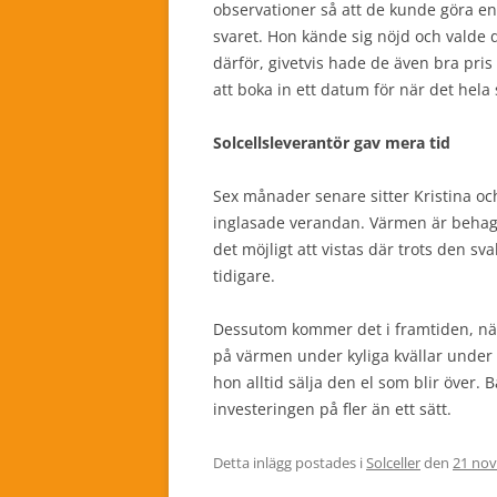
observationer så att de kunde göra en 
svaret. Hon kände sig nöjd och valde d
därför, givetvis hade de även bra pris 
att boka in ett datum för när det hela 
Solcellsleverantör gav mera tid
Sex månader senare sitter Kristina och
inglasade verandan. Värmen är behagli
det möjligt att vistas där trots den s
tidigare.
Dessutom kommer det i framtiden, när h
på värmen under kyliga kvällar under
hon alltid sälja den el som blir över. B
investeringen på fler än ett sätt.
Detta inlägg postades i
Solceller
den
21 nov