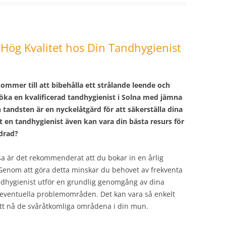
 Hög Kvalitet hos Din Tandhygienist
ommer till att bibehålla ett strålande leende och
öka en kvalificerad tandhygienist i Solna med jämna
 tandsten är en nyckelåtgärd för att säkerställa dina
 en tandhygienist även kan vara din bästa resurs för
ndrad?
lsa är det rekommenderat att du bokar in en årlig
Genom att göra detta minskar du behovet av frekventa
ndhygienist utför en grundlig genomgång av dina
ra eventuella problemområden. Det kan vara så enkelt
 att nå de svåråtkomliga områdena i din mun.