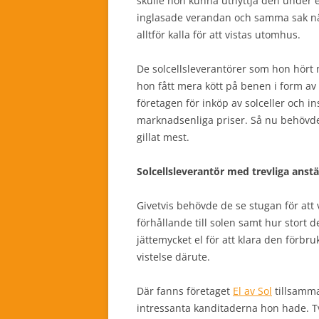
skulle hon kunna utnyttja den under en
inglasade verandan och samma sak när 
alltför kalla för att vistas utomhus.
De solcellsleverantörer som hon hört
hon fått mera kött på benen i form a
företagen för inköp av solceller och in
marknadsenliga priser. Så nu behövde
gillat mest.
Solcellsleverantör med trevliga anstä
Givetvis behövde de se stugan för att 
förhållande till solen samt hur stort 
jättemycket el för att klara den förbr
vistelse därute.
Där fanns företaget
El av Sol
tillsamm
intressanta kanditaderna hon hade. T