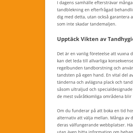
I dagens samhälle eftersträvar många 
tandblekning en efterfrågad behandlin
dig med detta, utan också garantera
som inte skadar tandemaljen.
Upptäck Vikten av Tandhygi
Det är en vanlig företeelse att vuxna 
kan det leda till allvarliga konsekve
regelbunden tandborstning och använd
tandsten på egen hand. En vital del a
tänderna och avlägsna plack och tan
såsom ultraljud och specialdesignade 
de mest svåråtkomliga områdena blir 
Om du funderar på att boka en tid h
alternativ att välja mellan. Många av 
deras välfungerande webbplatser. Här
utan även hitta information om behan