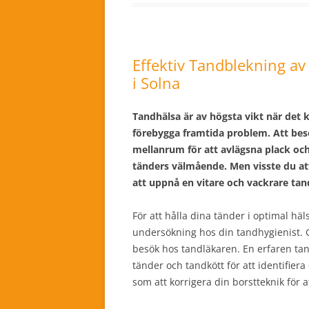
Effektiv Tandblekning av
i Solna
Tandhälsa är av högsta vikt när det k
förebygga framtida problem. Att bes
mellanrum för att avlägsna plack och
tänders välmående. Men visste du att
att uppnå en vitare och vackrare ta
För att hålla dina tänder i optimal hä
undersökning hos din tandhygienist. 
besök hos tandläkaren. En erfaren ta
tänder och tandkött för att identifie
som att korrigera din borstteknik för