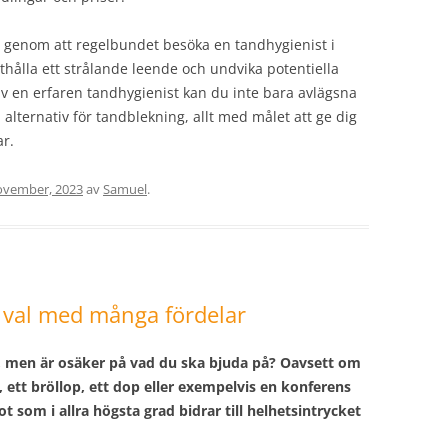
sa genom att regelbundet besöka en tandhygienist i
tthålla ett strålande leende och undvika potentiella
v en erfaren tandhygienist kan du inte bara avlägsna
alternativ för tandblekning, allt med målet att ge dig
ar.
ovember, 2023
av
Samuel
.
t val med många fördelar
r, men är osäker på vad du ska bjuda på? Oavsett om
g, ett bröllop, ett dop eller exempelvis en konferens
t som i allra högsta grad bidrar till helhetsintrycket