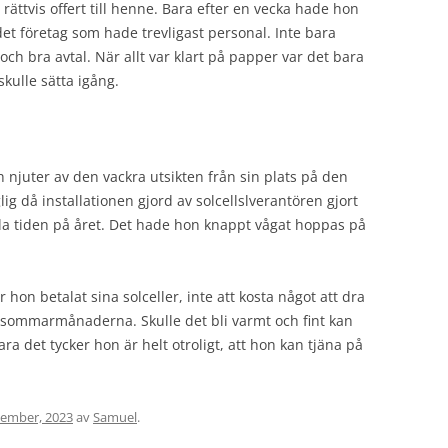
rättvis offert till henne. Bara efter en vecka hade hon
et företag som hade trevligast personal. Inte bara
och bra avtal. När allt var klart på papper var det bara
skulle sätta igång.
 njuter av den vackra utsikten från sin plats på den
g då installationen gjord av solcellslverantören gjort
vala tiden på året. Det hade hon knappt vågat hoppas på
on betalat sina solceller, inte att kosta något att dra
 sommarmånaderna. Skulle det bli varmt och fint kan
ara det tycker hon är helt otroligt, att hon kan tjäna på
ember, 2023
av
Samuel
.