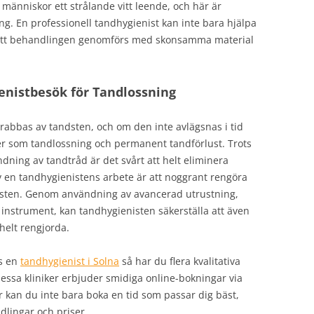
människor ett strålande vitt leende, och här är
g. En professionell tandhygienist kan inte bara hjälpa
 att behandlingen genomförs med skonsamma material
enistbesök för Tandlossning
drabbas av tandsten, och om den inte avlägsnas i tid
nser som tandlossning och permanent tandförlust. Trots
ning av tandtråd är det svårt att helt eliminera
v en tandhygienistens arbete är att noggrant rengöra
dsten. Genom användning av avancerad utrustning,
instrument, kan tandhygienisten säkerställa att även
helt rengjorda.
os en
tandhygienist i Solna
så har du flera kvalitativa
dessa kliniker erbjuder smidiga online-bokningar via
 kan du inte bara boka en tid som passar dig bäst,
dlingar och priser.