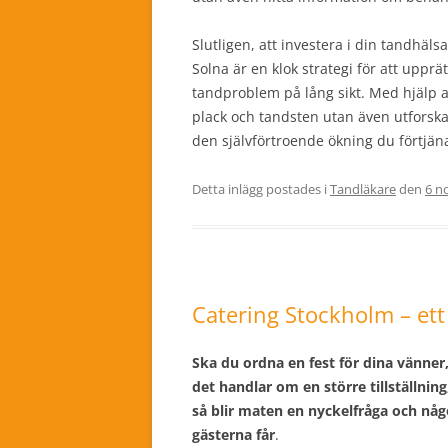
Slutligen, att investera i din tandhäl
Solna är en klok strategi för att upprä
tandproblem på lång sikt. Med hjälp a
plack och tandsten utan även utforska 
den självförtroende ökning du förtjän
Detta inlägg postades i
Tandläkare
den
6 n
Catering Stockholm – et
Ska du ordna en fest för dina vänne
det handlar om en större tillställnin
så blir maten en nyckelfråga och någo
gästerna får
.