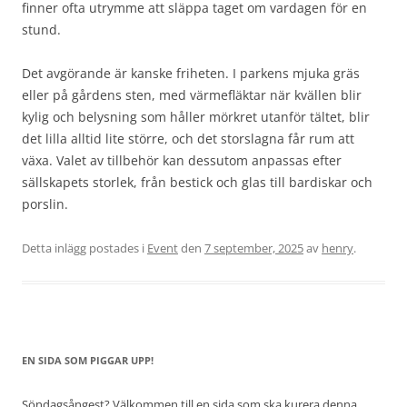
finner ofta utrymme att släppa taget om vardagen för en
stund.
Det avgörande är kanske friheten. I parkens mjuka gräs
eller på gårdens sten, med värmefläktar när kvällen blir
kylig och belysning som håller mörkret utanför tältet, blir
det lilla alltid lite större, och det storslagna får rum att
växa. Valet av tillbehör kan dessutom anpassas efter
sällskapets storlek, från bestick och glas till bardiskar och
porslin.
Detta inlägg postades i
Event
den
7 september, 2025
av
henry
.
EN SIDA SOM PIGGAR UPP!
Söndagsångest? Välkommen till en sida som ska kurera denna