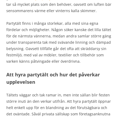
tar så mycket plats som den behöver, oavsett om luften bär
sensommarens värme eller vinterns kalla skimmer.
Partytält finns i många storlekar, alla med sina egna
fördelar och möjligheter. Någon söker kanske det lilla tältet
för de närmsta vännerna, medan andra samlar större gäng
under transparenta tak med svävande linning och dämpad
belysning. Oavsett tillfälle går det ofta att skräddarsy sin
festmiljö, med val av möbler, textilier och tillbehör som
varken känns påtvingade eller överdrivna.
Att hyra partytält och hur det påverkar
upplevelsen
Tältets väggar och tak ramar in, men inte sällan blir festen
större inuti än den verkar utifrån. Att hyra partytält öppnar
helt enkelt upp för en blandning av det förutsägbara och
det oväntade. Såväl privata sällskap som företagsanknutna