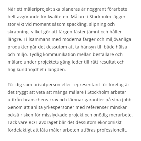
När ett måleriprojekt ska planeras är noggrant förarbete
helt avgörande för kvaliteten. Målare i Stockholm lägger
stor vikt vid moment såsom spackling, slipning och
skrapning, vilket gör att färgen fäster jämnt och håller
längre. Tillsammans med moderna färger och miljövänliga
produkter går det dessutom att ta hänsyn till både hälsa
och miljö. Tydlig kommunikation mellan beställare och
målare under projektets gång leder till rätt resultat och
hög kundnöjdhet i längden.
För dig som privatperson eller representant för företag är
det tryggt att veta att många målare i Stockholm arbetar
utifrån branschens krav och lämnar garantier på sina jobb.
Genom att anlita yrkespersoner med referenser minskar
också risken för misslyckade projekt och onödig merarbete.
Tack vare ROT-avdraget blir det dessutom ekonomiskt
fördelaktigt att låta måleriarbeten utföras professionellt.