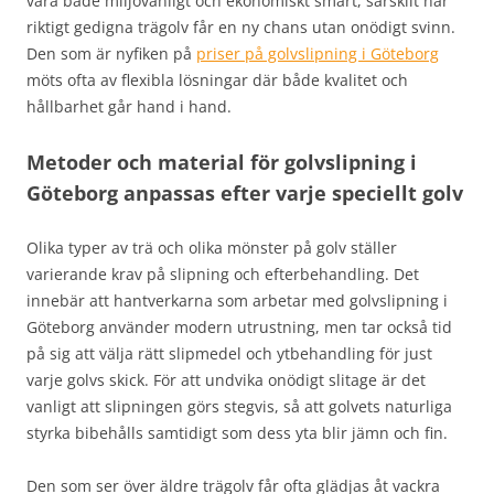
vara både miljövänligt och ekonomiskt smart, särskilt när
riktigt gedigna trägolv får en ny chans utan onödigt svinn.
Den som är nyfiken på
priser på golvslipning i Göteborg
möts ofta av flexibla lösningar där både kvalitet och
hållbarhet går hand i hand.
Metoder och material för golvslipning i
Göteborg anpassas efter varje speciellt golv
Olika typer av trä och olika mönster på golv ställer
varierande krav på slipning och efterbehandling. Det
innebär att hantverkarna som arbetar med golvslipning i
Göteborg använder modern utrustning, men tar också tid
på sig att välja rätt slipmedel och ytbehandling för just
varje golvs skick. För att undvika onödigt slitage är det
vanligt att slipningen görs stegvis, så att golvets naturliga
styrka bibehålls samtidigt som dess yta blir jämn och fin.
Den som ser över äldre trägolv får ofta glädjas åt vackra