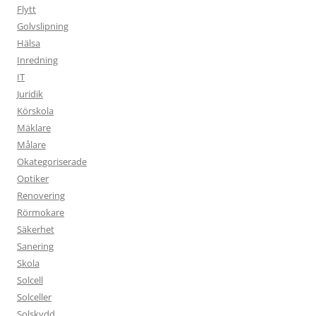
Flytt
Golvslipning
Hälsa
Inredning
IT
Juridik
Körskola
Mäklare
Målare
Okategoriserade
Optiker
Renovering
Rörmokare
Säkerhet
Sanering
Skola
Solcell
Solceller
Solskydd