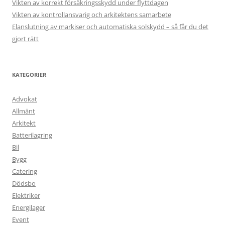
Vikten av korrekt försäkringsskydd under flyttdagen
Vikten av kontrollansvarig och arkitektens samarbete
Elanslutning av markiser och automatiska solskydd – så får du det
gjort rätt
KATEGORIER
Advokat
Allmänt
Arkitekt
Batterilagring
Bil
Bygg
Catering
Dödsbo
Elektriker
Energilager
Event