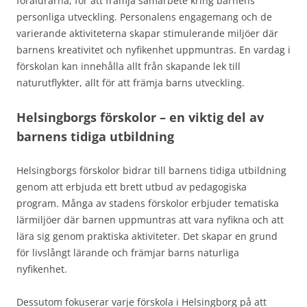
föräldrarna, för att främja samarbete kring barnens
personliga utveckling. Personalens engagemang och de
varierande aktiviteterna skapar stimulerande miljöer där
barnens kreativitet och nyfikenhet uppmuntras. En vardag i
förskolan kan innehålla allt från skapande lek till
naturutflykter, allt för att främja barns utveckling.
Helsingborgs förskolor – en viktig del av
barnens tidiga utbildning
Helsingborgs förskolor bidrar till barnens tidiga utbildning
genom att erbjuda ett brett utbud av pedagogiska
program. Många av stadens förskolor erbjuder tematiska
lärmiljöer där barnen uppmuntras att vara nyfikna och att
lära sig genom praktiska aktiviteter. Det skapar en grund
för livslångt lärande och främjar barns naturliga
nyfikenhet.
Dessutom fokuserar varje förskola i Helsingborg på att