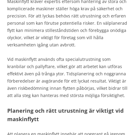
Maskinflytt kräver expertis eftersom hantering av stora och
komplicerade maskiner ställer höga krav på säkerhet och
precision. För att lyckas behövs rätt utrustning och erfaren
personal som kan förutse potentiella risker. En välplanerad
flytt kan minimera stilleståndstiden och förebygga onödiga
olyckor, vilket är viktigt för företag som vill hålla
verksamheten igång utan avbrott.
Vid maskinflytt används ofta specialutrustning som
kranbilar och pallyftare, vilket gör att arbetet kan utföras
effektivt även på trånga ytor. Tidsplanering och noggranna
förberedelser är avgörande för ett lyckat resultat. Viktigt är
även riskbedömning innan flytten påbörjas, vilket bidrar till
att alla steg kan hanteras med största möjliga försiktighet.
Planering och rätt utrustning är viktigt vid
maskinflytt
Att planera en maskinflytt innebär att noggrant gå igenom