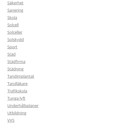
Säkerhet
Sanering
Skola
Solcell
Solceller
Solskydd
Sport
Städ
Städfirma
Städning
Tandimplantat
Tandläkare
Trafikskola
Tunga lyft
Underhållsplaner
Utbildning
VVS