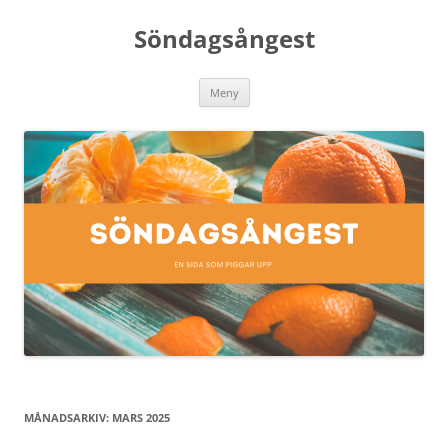
Söndagsångest
Hoppa
Meny
till
innehåll
MÅNADSARKIV:
MARS 2025