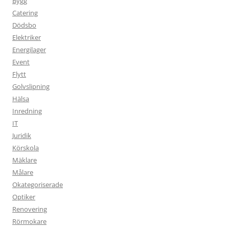
Bygg
Catering
Dödsbo
Elektriker
Energilager
Event
Flytt
Golvslipning
Hälsa
Inredning
IT
Juridik
Körskola
Mäklare
Målare
Okategoriserade
Optiker
Renovering
Rörmokare