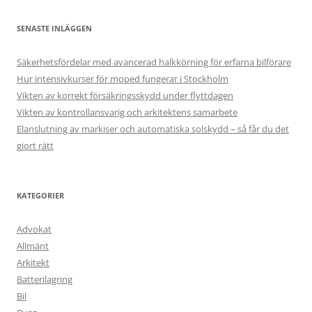
SENASTE INLÄGGEN
Säkerhetsfördelar med avancerad halkkörning för erfarna bilförare
Hur intensivkurser för moped fungerar i Stockholm
Vikten av korrekt försäkringsskydd under flyttdagen
Vikten av kontrollansvarig och arkitektens samarbete
Elanslutning av markiser och automatiska solskydd – så får du det
gjort rätt
KATEGORIER
Advokat
Allmänt
Arkitekt
Batterilagring
Bil