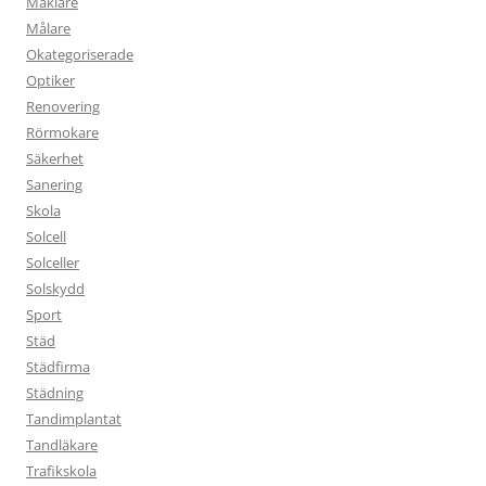
Mäklare
Målare
Okategoriserade
Optiker
Renovering
Rörmokare
Säkerhet
Sanering
Skola
Solcell
Solceller
Solskydd
Sport
Städ
Städfirma
Städning
Tandimplantat
Tandläkare
Trafikskola