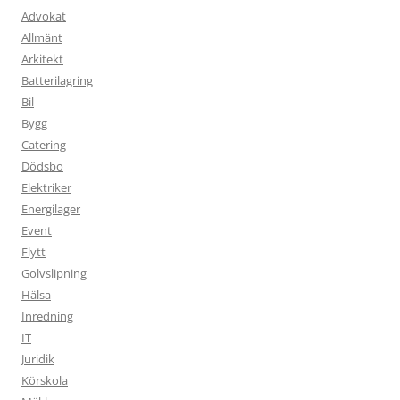
Advokat
Allmänt
Arkitekt
Batterilagring
Bil
Bygg
Catering
Dödsbo
Elektriker
Energilager
Event
Flytt
Golvslipning
Hälsa
Inredning
IT
Juridik
Körskola