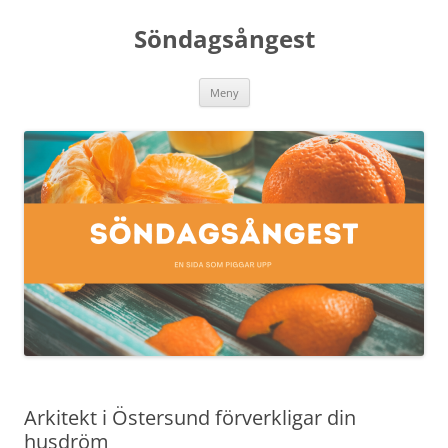
Söndagsångest
Hoppa
Meny
till
innehåll
Arkitekt i Östersund förverkligar din
husdröm