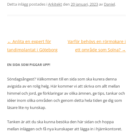
Detta inlägg postades i
Arkitekt
den
20 januari, 2023
av
Daniel
.
Inläggsnavigering
←
Anlita en expert för
Varför behövs en rörmokare i
tandimplantat i Göteborg
ett område som Solna?
→
EN SIDA SOM PIGGAR UPP!
Söndagsångest? Välkommen till en sida som ska kurera denna
avigsida av en rolig helg. Här kommer vi att skriva om allt mellan
himmel och jord, ge förklaringar av olika ämnen, ge tips, tankar och
idéer inom olika områden och genom detta hela tiden ge dig som
läsare lite ny kunskap.
Tanken är att du ska kunna besöka den här sidan och hoppa
mellan inläggen och få nya kunskaper att lägga in i hjärnkontoret.