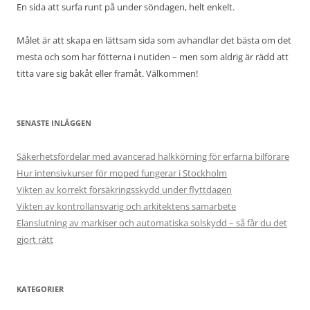
En sida att surfa runt på under söndagen, helt enkelt.
Målet är att skapa en lättsam sida som avhandlar det bästa om det
mesta och som har fötterna i nutiden – men som aldrig är rädd att
titta vare sig bakåt eller framåt. Välkommen!
SENASTE INLÄGGEN
Säkerhetsfördelar med avancerad halkkörning för erfarna bilförare
Hur intensivkurser för moped fungerar i Stockholm
Vikten av korrekt försäkringsskydd under flyttdagen
Vikten av kontrollansvarig och arkitektens samarbete
Elanslutning av markiser och automatiska solskydd – så får du det
gjort rätt
KATEGORIER