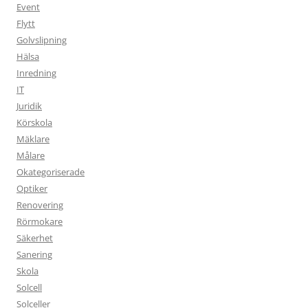
Event
Flytt
Golvslipning
Hälsa
Inredning
IT
Juridik
Körskola
Mäklare
Målare
Okategoriserade
Optiker
Renovering
Rörmokare
Säkerhet
Sanering
Skola
Solcell
Solceller