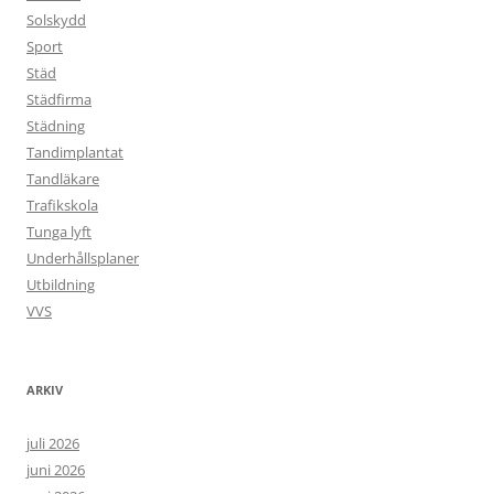
Solskydd
Sport
Städ
Städfirma
Städning
Tandimplantat
Tandläkare
Trafikskola
Tunga lyft
Underhållsplaner
Utbildning
VVS
ARKIV
juli 2026
juni 2026