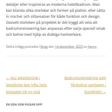
detaljer eller inspireras av moderna hotellbadrum. Man
kan blanda olika storlekar och former på plattor, eller sätta
in nischer och sittavsatser för både funktion och design.
Oavsett storleken på projektet är det tryggt att veta att
badrumsrenovering kan anpassas efter varje speciell smak
och behov med hjälp av duktiga hantverkare.
Detta inlägg postades i
Bygg
den
14 december, 2025
av
henry
.
Inläggsnavigering
←
Hur golvslipning i
Badrumsrenovering som
Stockholm kan lyfta hela
förändrar vardagen i
bostaden till ny nivå
Stockholm
→
EN SIDA SOM PIGGAR UPP!