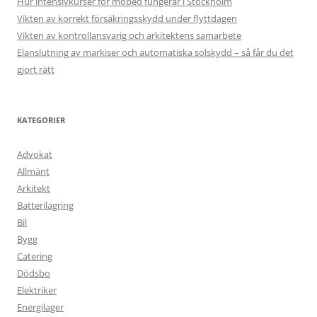
Hur intensivkurser för moped fungerar i Stockholm
Vikten av korrekt försäkringsskydd under flyttdagen
Vikten av kontrollansvarig och arkitektens samarbete
Elanslutning av markiser och automatiska solskydd – så får du det
gjort rätt
KATEGORIER
Advokat
Allmänt
Arkitekt
Batterilagring
Bil
Bygg
Catering
Dödsbo
Elektriker
Energilager