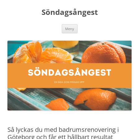
Söndagsångest
Hoppa
Meny
till
innehåll
Så lyckas du med badrumsrenovering i
Göteborg och får ett hållbart resultat