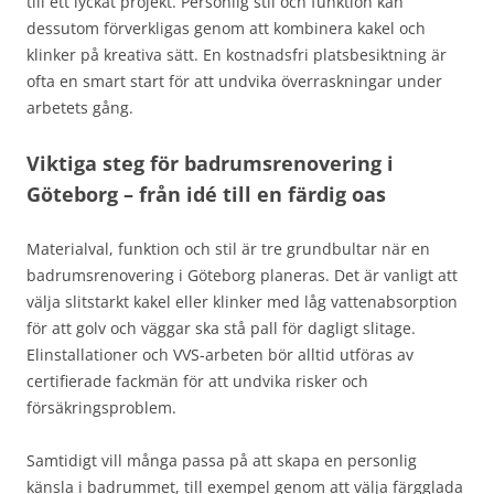
till ett lyckat projekt. Personlig stil och funktion kan
dessutom förverkligas genom att kombinera kakel och
klinker på kreativa sätt. En kostnadsfri platsbesiktning är
ofta en smart start för att undvika överraskningar under
arbetets gång.
Viktiga steg för badrumsrenovering i
Göteborg – från idé till en färdig oas
Materialval, funktion och stil är tre grundbultar när en
badrumsrenovering i Göteborg planeras. Det är vanligt att
välja slitstarkt kakel eller klinker med låg vattenabsorption
för att golv och väggar ska stå pall för dagligt slitage.
Elinstallationer och VVS-arbeten bör alltid utföras av
certifierade fackmän för att undvika risker och
försäkringsproblem.
Samtidigt vill många passa på att skapa en personlig
känsla i badrummet, till exempel genom att välja färgglada