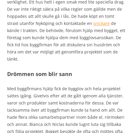
verklighet. Ett hus helt i egen smak med lite speciella drag.
De var inte riktigt säkra på vilka regler som gällde men de
hoppades att allt skulle gå i lås. De hade köpt en tomt
straxt utanför Nyköping och kontaktade en
snickare
de
kände i trakten. De behövde, förutom hjälp med bygget, ett
företag som kunde hjälpa dem med bygglovsansökan. De
fick tid hos byggfirman för att diskutera sin husdröm och
höra om det var möjligt att genomföra projektet som de
tänkt.
Drömmen som blir sann
Med byggfirmans hjälp fick de bygglov och hela projektet
sattes igång. Givetvis efter att de gått igenom alla tjänster,
varor och produkter samt kostnaderna för dessa. De var
tacksamma över att byggfirman kunde ta hand om allt. De
hade flera olika samarbetspartner inom både el, rörmokeri
och annat. Bianca och Niclas kunde lugnt luta sig tillbaka
och följa projektet. Bygget besökte de ofta och möttes ofta