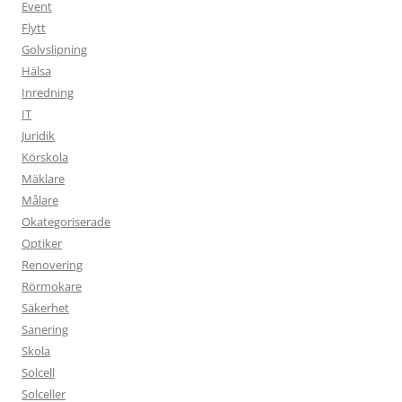
Event
Flytt
Golvslipning
Hälsa
Inredning
IT
Juridik
Körskola
Mäklare
Målare
Okategoriserade
Optiker
Renovering
Rörmokare
Säkerhet
Sanering
Skola
Solcell
Solceller