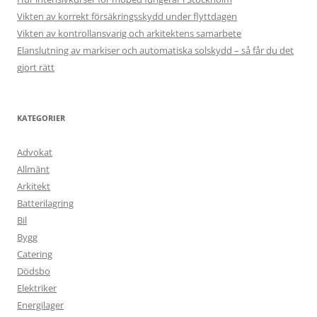
Vikten av korrekt försäkringsskydd under flyttdagen
Vikten av kontrollansvarig och arkitektens samarbete
Elanslutning av markiser och automatiska solskydd – så får du det
gjort rätt
KATEGORIER
Advokat
Allmänt
Arkitekt
Batterilagring
Bil
Bygg
Catering
Dödsbo
Elektriker
Energilager