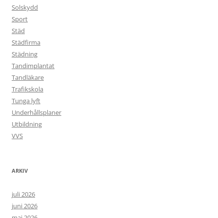
Solskydd
Sport
Städ
Städfirma
Städning
Tandimplantat
Tandläkare
Trafikskola
Tunga lyft
Underhållsplaner
Utbildning
VVS
ARKIV
juli 2026
juni 2026
maj 2026