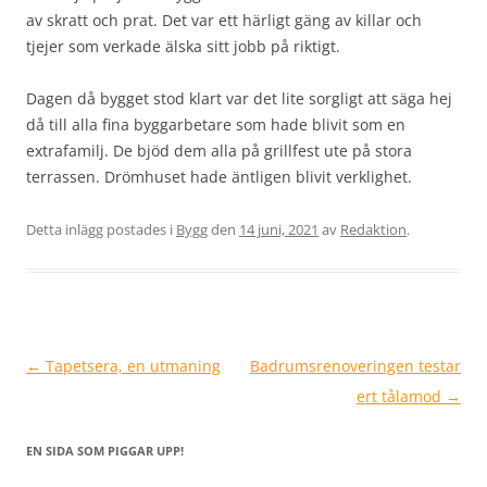
av skratt och prat. Det var ett härligt gäng av killar och
tjejer som verkade älska sitt jobb på riktigt.
Dagen då bygget stod klart var det lite sorgligt att säga hej
då till alla fina byggarbetare som hade blivit som en
extrafamilj. De bjöd dem alla på grillfest ute på stora
terrassen. Drömhuset hade äntligen blivit verklighet.
Detta inlägg postades i
Bygg
den
14 juni, 2021
av
Redaktion
.
Inläggsnavigering
←
Tapetsera, en utmaning
Badrumsrenoveringen testar
ert tålamod
→
EN SIDA SOM PIGGAR UPP!