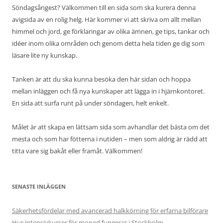
Söndagsångest? Välkommen till en sida som ska kurera denna
avigsida av en rolig helg. Här kommer vi att skriva om allt mellan
himmel och jord, ge förklaringar av olika ämnen, ge tips, tankar och
idéer inom olika områden och genom detta hela tiden ge dig som
läsare lite ny kunskap.
Tanken är att du ska kunna besöka den här sidan och hoppa
mellan inläggen och få nya kunskaper att lägga in i hjärnkontoret.
En sida att surfa runt på under söndagen, helt enkelt.
Målet är att skapa en lättsam sida som avhandlar det bästa om det
mesta och som har fötterna i nutiden – men som aldrig är rädd att
titta vare sig bakåt eller framåt. Välkommen!
SENASTE INLÄGGEN
Säkerhetsfördelar med avancerad halkkörning för erfarna bilförare
Hur intensivkurser för moped fungerar i Stockholm